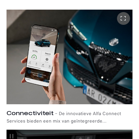
en niet-falsificeerbaar databestand waarin de eigendoms-
en onderhoudsgegevens van het voertuig zijn
vastgelefd. Als bewijs van rechtmatig eigendom en goed
onderhoud kan dit certificaat posititief zijn voor de
restwaarde van de Alfa Romeo Junior Ibrida bij verkoop.
op de occassionmarkt vormt het een aanvullend bewijs
van betrouwbaarheid voor zowel kopers als verkooppunt.
Connectiviteit
–
De innovatieve Alfa Connect
Services bieden een mix van geïntegreerde
geavanceerde technologie, apps en online tools
waarmee u uw Alfa Romeo kan beheren en controleren,