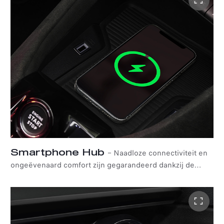
geplaatst dan in andere modellen in zijn klasse en
bekleed met zachte materialen voor meer comfort.
Hierdoor gaat hij naadloos op in het het interieur, terwijl
hij tegelijkertijd praktisch is dankzij handige
opbergvakken en hoogwaardige materialen. Bovendien
zijn essentiële bedieningselementen altijd binnen
handbereik, zoals de Start&Stop-knop, schakelknop, de
elektronische parkeerrem en de kenmerkende Alfa DNA-
selector.
Smartphone Hub
–
Naadloze connectiviteit en
ongeëvenaard comfort zijn gegarandeerd dankzij de
draadloze oplader met een formaat van 190-90 mm.
Daarnaast beschikt de Alfa Romeo Junior over USB-
poorten voorin en een USB-C-aansluiting op de
achterbank. LED-indicatoren geven informatie over de