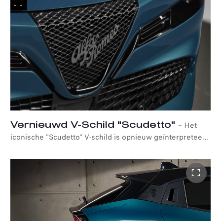
Vernieuwd V-Schild "Scudetto"
–
Het
iconische "Scudetto" V-schild is opnieuw geïnterpreteerd
en leverbaar in twee varianten: Leggenda en Progresso.
De Leggenda heeft een donker design met digitale matte
details, als eerbetoon aan zijn legendarische
voorgangers. Progresso is een viering van innovatie
waarin de nieuwe, strakke designtaal van Alfa Romeo
naar voren komt.