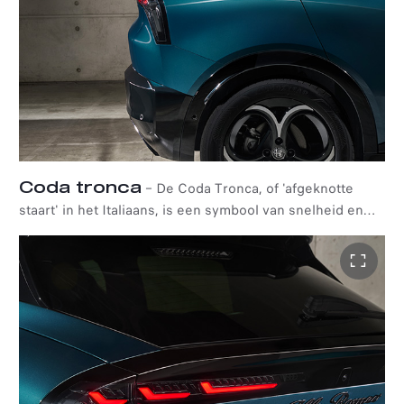
Coda tronca​
–
De Coda Tronca, of 'afgeknotte
staart' in het Italiaans, is een symbool van snelheid en
souplesse en een tijdloos designkenmerk voor Alfa
Romeo. Het is opnieuw vormgegeven voor de nieuwe en
sportieve Alfa Romeo Junior en een stijlelement dat
herinnert aan de raceauto's uit het verleden en
tegelijkertijd bijdraagt aan de aerodynamische prestaties
van de auto.