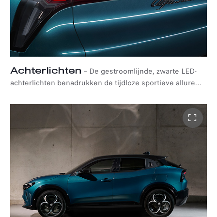
Achterlichten
–
De gestroomlijnde, zwarte LED-
achterlichten benadrukken de tijdloze sportieve allure
van Alfa Romeo en zorgen dat dat nieuwe Alfa Romeo
Junior vanuit elk oogpunt in het oog springt. De
verlichting is naadloos geïntegreerd in de lijnen van de
sportieve, compacte Alfa Romeo Junior en accentueren
het kenmerkende lijnenspel aan de achterzijde in
combinatie met het iconische Coda Tronca-design.