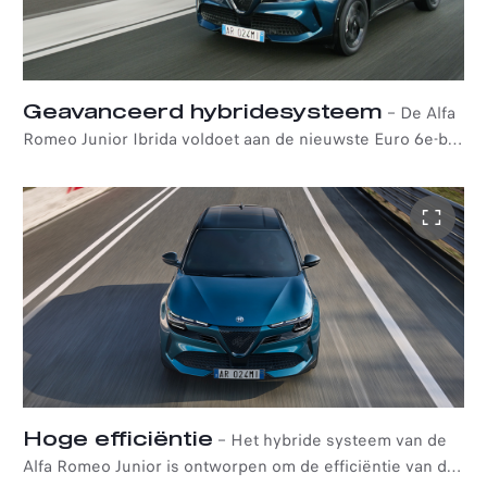
Geavanceerd hybridesysteem
–
De Alfa
Romeo Junior Ibrida voldoet aan de nieuwste Euro 6e-bis
emissienorm en heeft een zeer efficiënte 1,2-liter
driecilinder VGT-motor (Variable Geometry Turbine)
die 145 pk en 230 Nm piekkoppel levert. Hij is gekoppeld
aan twee 48-volt, 21 kW P2 elektromotoren en een
zestraps automatische transmissie met dubbele
koppeling (DCT), die samen 145 pk leveren.
*In de Alfa Romeo Junior Ibrida dragen de twee 21 kW
elektromotoren bij aan de verhoging van het totale
vermogen van het hybridesysteem van 136 pk naar 145
pk.
Hoge efficiëntie
–
Het hybride systeem van de
Alfa Romeo Junior is ontworpen om de efficiëntie van de