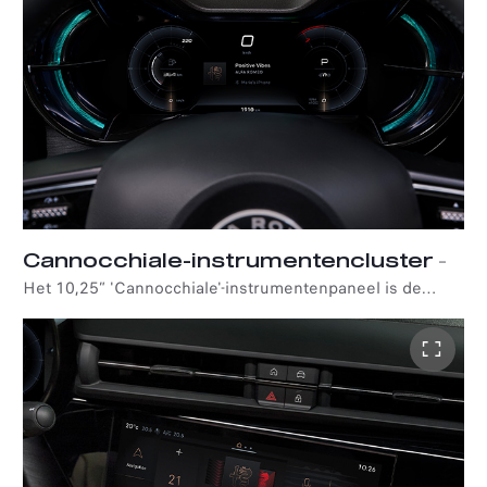
Cannocchiale-instrumentencluster
–
Het 10,25” 'Cannocchiale'-instrumentenpaneel is de
toegangspoort tot ongeëvenaarde rijervaringen, dankzij
intuïtieve en te personaliseren bedieningselementen.