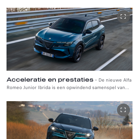
auto te maximaliseren.
-
CO
-besparing
: dankzij de ondersteuning van de
2
eMotor en de eDriving-fasen vermindert de Junior Ibrida
de CO
-uitstoot (tot 110 g CO
/km WLTP gecombineerd)
2
2
en verhoogt hij de kostenefficiëntie.
-
Elektrische aandrijving
- de Junior Ibrida beschikt over
tal van functies die uitsluitend gebruikmaken van de
elektromotor bij het rijden met lage snelheden of bij het
parkeren (e-Launch, e-Creeping, e-Parking, e-Queueing).
-
Energieterugwinning
- het voertuig wint energie terug
Acceleratie en prestaties
–
De nieuwe Alfa
tijdens het vertragen of afremmen (e-Coasting).
Romeo Junior Ibrida is een opwindend samenspel van
-
e-Boost
- wanneer u maximaal accelereert, krijgt de auto
innovatie en prestaties en blijft trouw aan het sportieve
een extra boost van 9kW.
DNA van Alfa Romeo. Met een topsnelheid van 206 km/u
e-Boost verhoogt het wielkoppel door de benzinemotor
en een acceleratie van 0-100 km/h in slechts 8,9
met de elektromotor te ondersteunen; ook wordt het
seconden beleeft u iedere rit opnieuw hoogstaande
werkmoment van de brandstofmotor geoptimaliseerd,
prestaties en de souplesse die alleen een Alfa Romeo
dankzij een zorgvuldige kalibratie van het koppel dat
kan bieden.
door de elektromotor wordt geleverd.