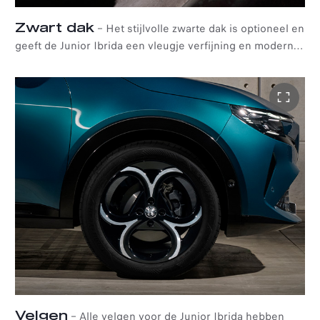
Zwart dak
–
Het stijlvolle zwarte dak is optioneel en
geeft de Junior Ibrida een vleugje verfijning en moderne
flair dankzij het opvallende contrast.
Velgen​
–
Alle velgen voor de Junior Ibrida hebben