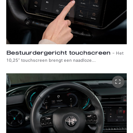
Bestuurdergericht touchscreen
–
Het
10,25” touchscreen brengt een naadloze
connectiviteitservaring binnen handbereik. Het systeem
is volledig naar wens te personaliseren en in een hoek
van 11 graden richting de bestuurder geplaatst voor
optimale leesbaarheid en interactie.