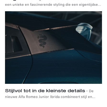
een unieke en fascinerende styling die een eigentijdse
herinterpretatie van Alfa Romeo's rijke traditie
vertegenwoordigen: de designs zijn daardoor modern en
tegelijkertijd een eerbetoon aan het erfgoed van Alfa
Romeo.
Stijlvol tot in de kleinste details
–
De
nieuwe Alfa Romeo Junior Ibrida combineert stijl en
design met flair en wordt gekenmerkt door minutieuze