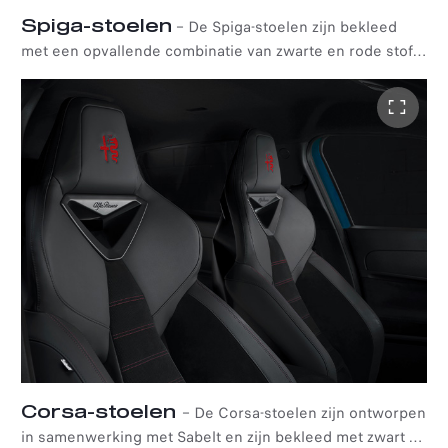
Spiga-stoelen
–
De Spiga-stoelen zijn bekleed
met een opvallende combinatie van zwarte en rode stof
en voorzien van het iconische Scudetto-effect. De
stoelen zijn elektronisch verstelbaar en beschikken over
een massagefunctie voor extra comfort.
Corsa-stoelen
–
De Corsa-stoelen zijn ontworpen
in samenwerking met Sabelt en zijn bekleed met zwart en