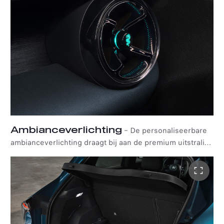
laadstatus, zodat uw apparaten altijd van stroom zijn
voorzien.
Ambianceverlichting
–
De personaliseerbare
ambianceverlichting draagt bij aan de premium uitstraling
van de Alfa Romeo Junior Ibrida en accentueert elk detail
in het interieur. De verlichting is op strategische plaatsen
in het interieur verwerkt, zoals in de middenconsole, de
luchtroosters en het 'Cannocchiale'-instrumentencluster.
U heeft de keuze uit 8 kleuren die zelfs de kleinste
details in het interieur benadrukken, zoals de