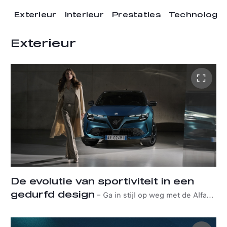
Exterieur
Interieur
Prestaties
Technologie
Exterieur
De evolutie van sportiviteit in een
gedurfd design
–
Ga in stijl op weg met de Alfa
Romeo Junior Ibrida, die sportieve allure laat
samensmelten met innovatie en passie voor autorijden.