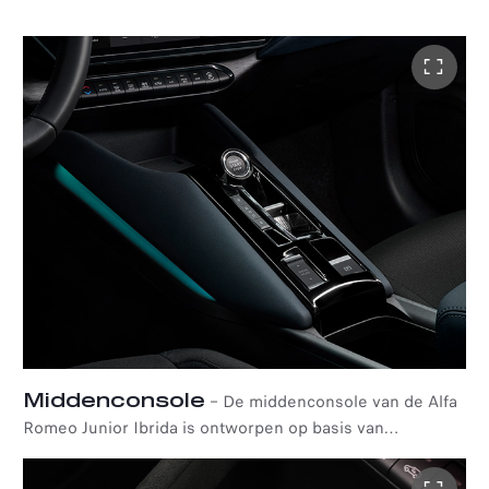
rood suède, wat zowel ondersteuning als stabiliteit biedt.
Met hun strakke ontwerp en opvallende rode stiksels
stralen ze een race-inspired verfijning uit.
Middenconsole
–
De middenconsole van de Alfa
Romeo Junior Ibrida is ontworpen op basis van
ergenomische principes en benadrukt de centrale positie
van de bestuurder in het interieur. De console is hoger