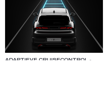
Deze systemen werken naadloos met elkaar samen om
de bestuurder te helpen de auto op de juiste positie te
behouden met minimale interventie. Verder helpen de
systemen om de juiste snelheid te handhaven en
centraal in de rijstrook te blijven waardoor het risico op
ongevallen afneemt. Een uitkomst in drukke
verkeerssituaties, waar de kans op ongelukken groter is.
Ondanks de aanwezigheid van deze rijhulpsystemen is
het belangrijk om te vermelden dat de bestuurder te
allen tijde verantwoordelijk is voor de rijtaak.
ADAPTIEVE CRUISECONTROL
–
Adaptive Cruise Control regelt autonoom de snelheid en
afstand van uw voorganger, zodat u ontspannen rijdt
zonder constant de pedalen te bedienen. Het systeem,
dat is uitgerust met Stop & Go, handhaaft een constante
kruissnelheid en zorgt voor een veilige afstand tot uw
voorliggers. Op uw verzoek kan het systeem de snelheid
automatisch aanpassen op basis van de bebording langs
de weg. Dankzij de Stop & Go-functionaliteit kan het