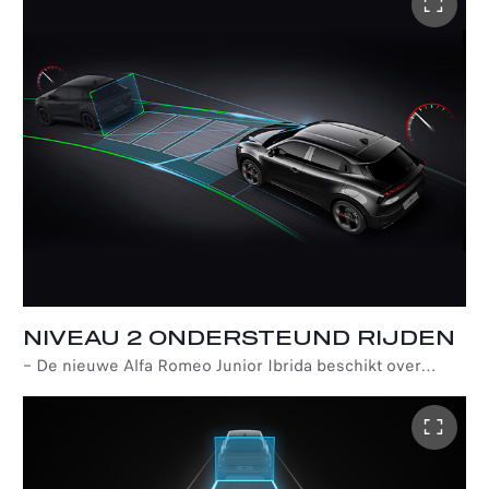
natuurlijke taal en behoudt daarbij de context. Het merk
staat voor consistentie en biedt een unieke en naadloze
ervaring, die een revolutie teweegbrengt in de manier
waarop gebruikers met hun auto communiceren.
*ChatGPT API-integratie met onze partner SoundHound
AI.
NIVEAU 2 ONDERSTEUND RIJDEN
–
De nieuwe Alfa Romeo Junior Ibrida beschikt over
Level 2 Assisted Driving dankzij een frontcamera,
frontradar, Adaptive Cruise Control (IACC) en Lane
Centering (LC).