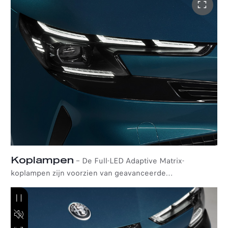
Maak kennis met een sportieve compacte auto die u
sensatie van moderne sportiviteit laat ervaren.
Koplampen
–
De Full-LED Adaptive Matrix-
koplampen zijn voorzien van geavanceerde
technologieën voor superieur zicht op de weg onder alle
omstandigheden. Daarnaast geven ze de auto zijn
kenmerkende looks die de essentie van Alfa Romeo's
designtaal belichaamt.