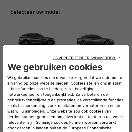
Selecteer uw model
STELVIO
GIULIA
GIULIETTA