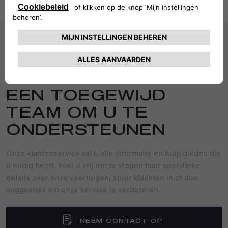
VOLG ONS
EEN TOEGEWIJD
TEAM OM U TE
ONDERSTEUNEN
Onze klantenservice zal u alle informatie en hulp bieden die
u nodig heeft. Voel u vrij om te vragen naar specifieke
details over onze voertuigen, stuur klachten in of doe
suggesties om onze service te verbeteren.
NEEM CONTACT OP