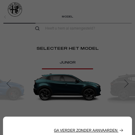
MODEL
SELECTEER HET MODEL
JUNIOR
PRIJSLIJST
€ 35.950,-