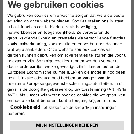
Beschikbaar in
Hybrid
Elektrisch
KIEZEN
Getoonde prijs voor volledig elektrische modellen is exclusief € 667 BPM. Zie de
website en prijslijst voor de juiste prijzen inclusief BPM.
De waarden van de CO
-emissie en brandstofverbruik worden gedefinieerd op
2
basis van officiële tests conform de bepalingen van de EU-verordening die van
kracht is ten tijde van de typegoedkeuring. In het bijzonder worden de aangegeven
waarden bepaald volgens de WLTP-testprocedure.
De waarden voor de CO
-emissie en het brandstofverbruik die zijn verkregen
2
volgens de toepasselijke wetgeving zijn slechts vermeld om een vergelijking van de
voertuiggegevens mogelijk te maken. De homologatiewaarden voor CO
-emissie en
2
brandstofverbruik zijn mogelijk niet representatief voor de CO
-emissie en het
2
brandstofverbruik in de praktijk, die afhankelijk zijn van een groot aantal
samenhangende factoren, waaronder bijvoorbeeld, maar niet beperkt tot, rijstijl,
route, weersomstandigheden en wegconditie, alsmede de staat, het gebruik en de