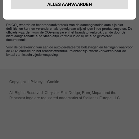
uitrusting van de auto.
De vermelde waarden voor CO
-emissie en brandstofverbruik hebben betrekking
2
op de basisuitvoering van het model en kunnen tijdens de volgende configuratiefase
veranderen afhankelijk van de geselecteerde uitrusting en/of bandenmaat.
De CO
-waarde en het brandstofverbruik van de samengestelde auto zijn niet
2
definitief en kunnen veranderen als gevolg van wijzigingen in de productiecyclus. De
officiële waarden voor de CO
-emissie en het brandstofverbruik van de door de
2
klant aangeschafte auto staan altijd vermeld in de bij de auto geleverde
documentatie.
Voor de berekening van aan de auto gerelateerde belastingen en heffingen waarvoor
de CO2-emissie en het brandstofverbruik relevant zijn, wordt verwezen naar de
lokaal van kracht zijnde wetgeving.
Copyright
|
Privacy
|
Cookie
All Rights Reserved. Chrysler, Fiat, Dodge, Ram, Mopar and the
Pentastar logo are registered trademarks of Stellantis Europe LLC.