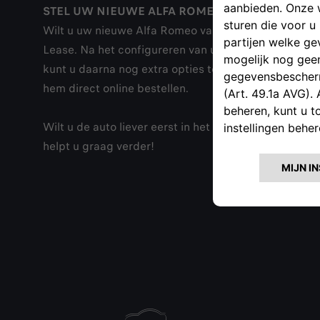
STEL UW NIEUWE ALFA ROMEO SAMEN EN BEST
Wilt u uw nieuwe Alfa Romeo van A tot Z zelf samens
Lease. Na het configureren van uw nieuwe auto op 
kunt u daarna nog extra opties toevoegen of juist w
hem direct online bestellen.
Wilt u de auto liever eerst in het echt zien? Het st
helpt u graag verder!