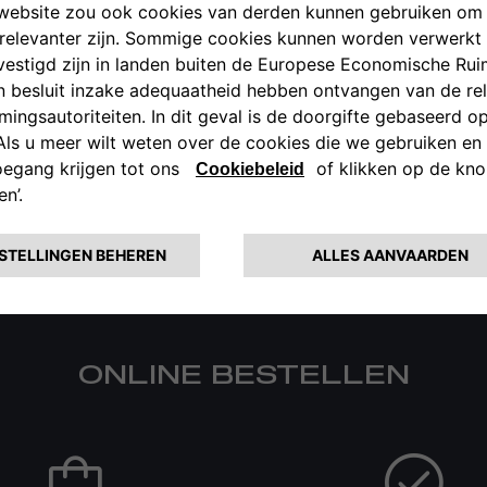
EL HEM ONLINE
tellen? Met nét die speciale kleur of opties? Ook dat kan g
de website, kunt u met behulp van onze Private Lease-calcu
eer verwijderen. Wanneer u zo een nieuwe Alfa Romeo hebt ge
uurwiel in uw handen nemen en een proefrit maken? Dat kan nat
ONLINE BESTELLEN