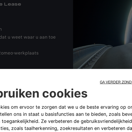
te Lease
n
dat u weet waar u aan toe
 Romeo-werkplaats