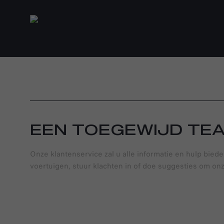
EEN TOEGEWIJD TE
Onze klantenservice zal u alle informatie en hulp biede
voertuigen, stuur klachten in of doe suggesties om onz