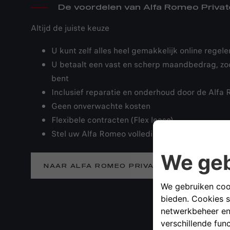
De voordelen van Alfa Romeo Priva
Altijd de juiste keuze
U kunt zelf alles heel gemakkelijk online regele
U betaalt een vast en scherp maandbedrag, zo
bent
Inclusief reparatie en onderhoud door de Alfa
Geen onverwachte kosten
Flexibele contracten (Flex lease)
Stel uw Alfa Romeo volledig naar wens samen
NAAR ALFA ROMEO PRIVATE LEASE