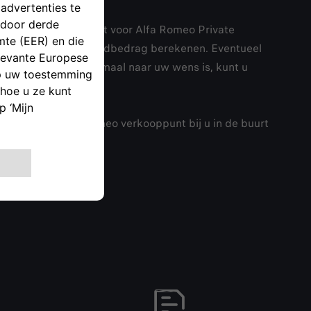
ewoon wanneer u kiest voor Alfa Romeo Private
lator meteen het maandbedrag berekenen. Eventueel
selecteerd die helemaal naar uw wens is, kunt u
uurlijk. Het Alfa Romeo verkooppunt bij u in de buurt