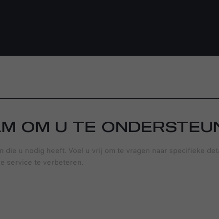
AM OM U TE ONDERSTEU
n die u nodig heeft. Voel u vrij om te vragen naar specifieke det
e service te verbeteren.