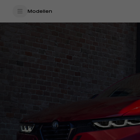
SkiptoContentText
Modellen
SkiptoNavigationText