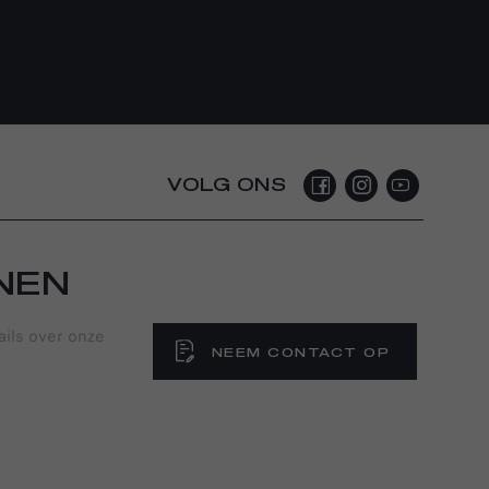
VOLG ONS
NEN
ails over onze
NEEM CONTACT OP