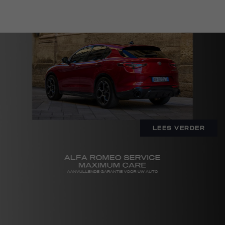
ONTDEK
layerTitle
layerDetailDescription
LEES VERDER​