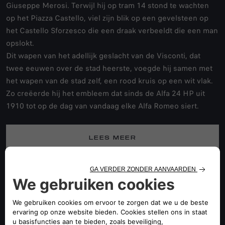
Giuseppe Merosi. Terwijl hij op tram 14 stond te wachten
op het Piazza Castello, viel zijn blik op een gevelsteen op
het Castello Sforzesco die een draak verbeeldt die een man
opslokt.
Dit wapen van het adellijk geslacht van de Visconti, dat
twee eeuwen over de stad heerste, voegde hij samen met
het wapen van de stad zelf, een rood kruis op een wit vlak.
Zo creëerde hij het embleem dat sinds de Alfa 24 HP uit
1910 tot op de dag van vandaag elke Alfa Romeo siert.
LEES MEER
ONTDEK MEER