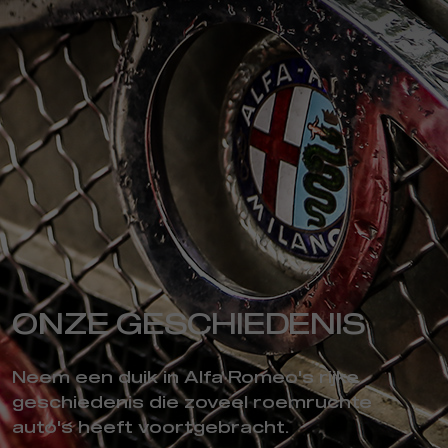
ONZE GESCHIEDENIS
Neem een duik in Alfa Romeo's rijke
geschiedenis die zoveel roemruchte
auto's heeft voortgebracht.