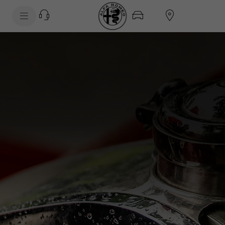
SkiptoContentText
SkiptoNavigationText