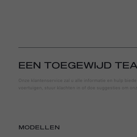
EEN TOEGEWIJD TE
Onze klantenservice zal u alle informatie en hulp biede
voertuigen, stuur klachten in of doe suggesties om onz
MODELLEN