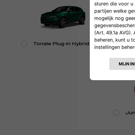
Tonale Plug-in Hybrid Q4
Ton
Jun