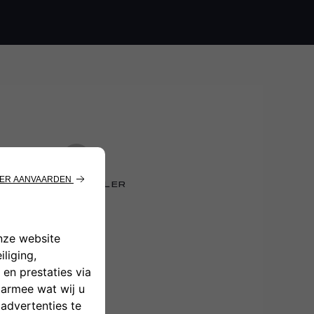
3
KIES UW DEALER