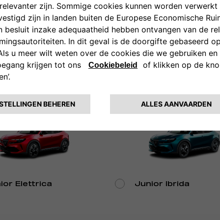
ale
Alfa Romeo Junior
Elettrica
ior Elettrica
Junior Ibrida