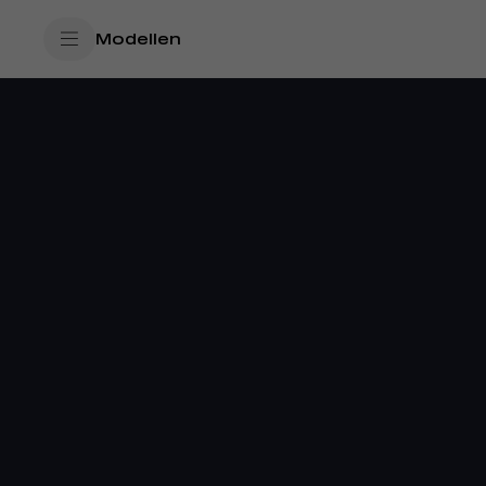
SkiptoContentText
Modellen
SkiptoNavigationText