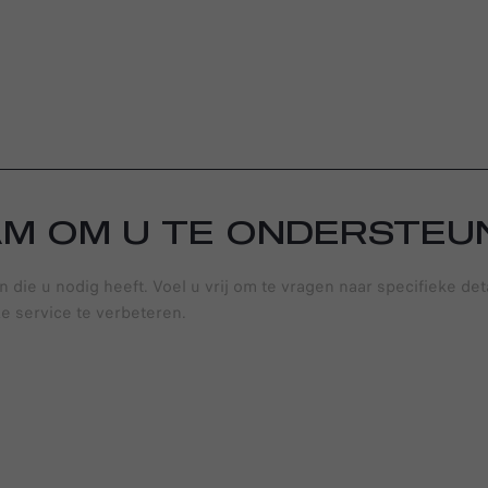
AM OM U TE ONDERSTEU
n die u nodig heeft. Voel u vrij om te vragen naar specifieke det
e service te verbeteren.