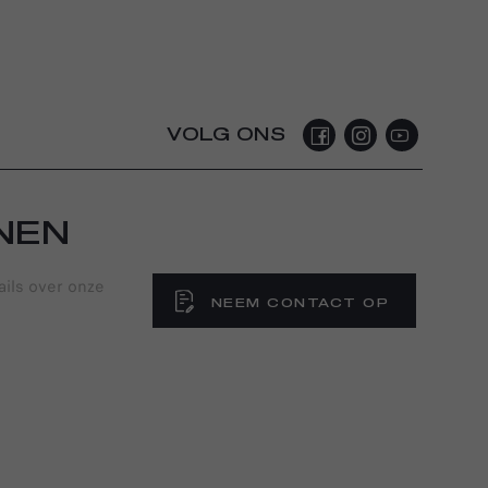
VOLG ONS
NEN
ails over onze
NEEM CONTACT OP