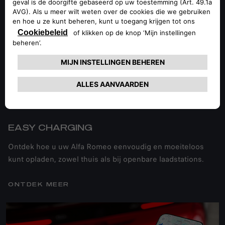
EASY CHARGING
Ontdek hoe u uw Alfa Romeo eenvoudig en moeiteloos
kunt opladen, zowel thuis als bij openbare laadstations.
ONTDEK MEER