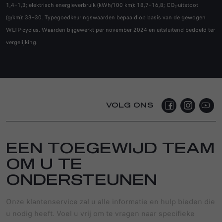
1,4–1,3; elektrisch energieverbruik (kWh/100 km): 18,7–16,8; CO₂-uitstoot
(g/km): 33–30. Typegoedkeuringswaarden bepaald op basis van de gewogen
WLTP-cyclus. Waarden bijgewerkt per november 2024 en uitsluitend bedoeld ter
vergelijking.
VOLG ONS
EEN TOEGEWIJD TEAM
OM U TE
ONDERSTEUNEN
Onze klantenservice zal u alle informatie en hulp bieden die
u nodig heeft. Voel u vrij om te vragen naar specifieke