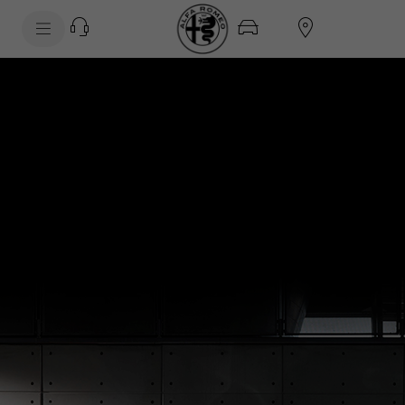
SkiptoContentText
SkiptoNavigationText