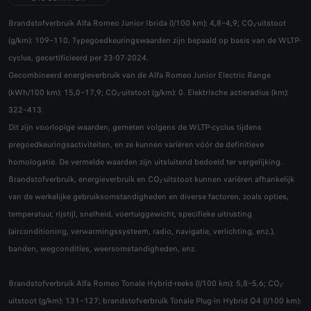
Brandstofverbruik Alfa Romeo Junior Ibrida (l/100 km): 4,8–4,9; CO₂-uitstoot
(g/km): 109–110. Typegoedkeuringswaarden zijn bepaald op basis van de WLTP-
cyclus, gecertificieerd per 23-07-2024.
Gecombineerd energieverbruik van de Alfa Romeo Junior Electric Range
(kWh/100 km): 15,0–17,9; CO₂-uitstoot (g/km): 0. Elektrische actieradius (km):
322–413.
Dit zijn voorlopige waarden, gemeten volgens de WLTP-cyclus tijdens
pregoedkeuringsactiviteiten, en ze kunnen variëren vóór de definitieve
homologatie. De vermelde waarden zijn uitsluitend bedoeld ter vergelijking.
Brandstofverbruik, energieverbruik en CO₂-uitstoot kunnen variëren afhankelijk
van de werkelijke gebruiksomstandigheden en diverse factoren, zoals opties,
temperatuur, rijstijl, snelheid, voertuiggewicht, specifieke uitrusting
(airconditioning, verwarmingssysteem, radio, navigatie, verlichting, enz.),
banden, wegcondities, weersomstandigheden, enz.
Brandstofverbruik Alfa Romeo Tonale Hybrid-reeks (l/100 km): 5,8–5,6; CO₂-
uitstoot (g/km): 131–127; brandstofverbruik Tonale Plug-in Hybrid Q4 (l/100 km):