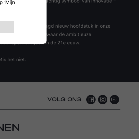
 van design en een krachtig symbool van innovatie –
en spannend en gewaagd nieuw hoofdstuk in onze
stuk. Het is de plek waar de ambitieuze
oor sportief rijden in de 21e eeuw.
is het niet.
VOLG ONS
NEN