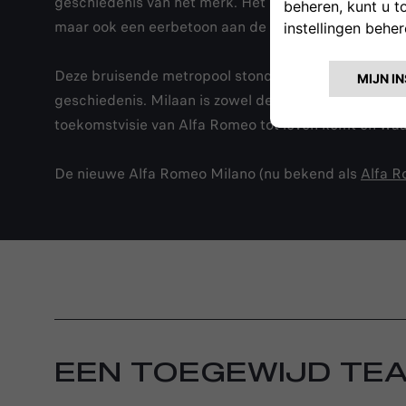
geschiedenis van het merk. Het is niet alleen een du
maar ook een eerbetoon aan de geschiedenis van he
Deze bruisende metropool stond 113 jaar geleden a
geschiedenis. Milaan is zowel de bestemming van een
toekomstvisie van Alfa Romeo tot leven komt en waar
De nieuwe Alfa Romeo Milano (nu bekend als
Alfa R
EEN TOEGEWIJD TE