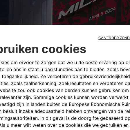
ehicle heet Milano. Een naam die veel betekenis heeft voor A