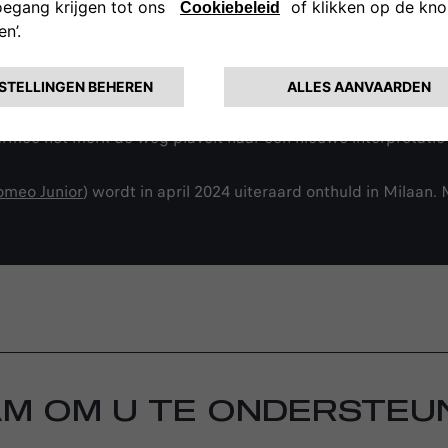
idelijke verwijzing naar Milaan – de internationale hoofdstad
t merk.
an de basis van ons merk-DNA en speelt nu de hoofdrol in e
 spectaculaire reis als het begin van nieuw, spannend hoofd
mee het merk de weg plaveit naar een nieuwe interpretatie v
omeo Junior
) wordt in april 2024 uiteraard onthuld in Milaan. M
AM OM U TE ONDERSTEU