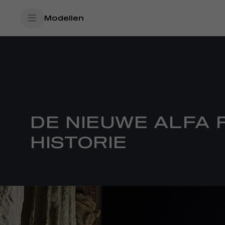
SkiptoContentText
Modellen
SkiptoNavigationText
DE NIEUWE ALFA 
HISTORIE