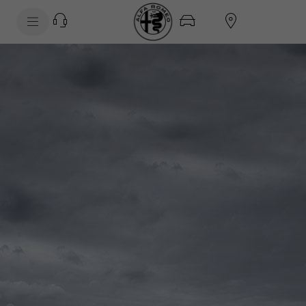
SkiptoContentText
SkiptoNavigationText