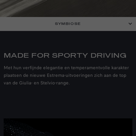
SYMBIOSE
MADE FOR SPORTY DRIVING
ALFA ROMEO
Met hun verfijnde elegantie en temperamentvolle karakter
plaatsen de nieuwe Estrema-uitvoeringen zich aan de top
GIULIA EN STELVIO
van de Giulia- en Stelvio-range.
ESTREMA
For driving purists