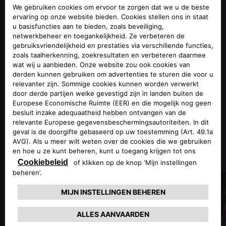
De Giulia Estrema imponeert met een uitgesproken
sportieve, maar ook verfijnde look die de rijervaring nog
intenser maakt.