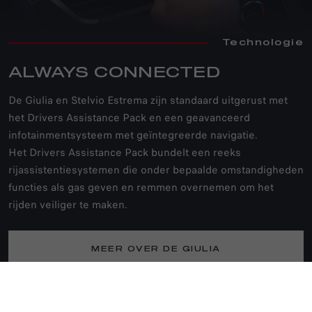
Technologie
ALWAYS CONNECTED
De Giulia en Stelvio Estrema zijn standaard uitgerust met
het Drivers Assistance Pack en een geavanceerd
infotainmentsysteem met geïntegreerde navigatie.
Het Drivers Assistance Pack bundelt een reeks
rijassistentiesystemen die onder bepaalde omstandigheden
functies als gas geven en remmen overnemen om het
rijden veiliger te maken.
MEER OVER DE GIULIA
MEER OVER DE STELVIO